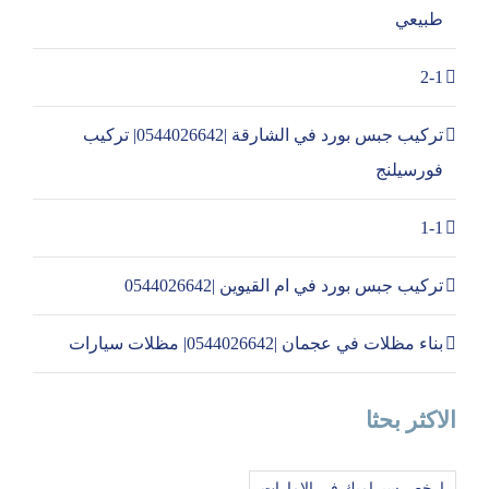
طبيعي
2-1
تركيب جبس بورد في الشارقة |0544026642| تركيب
فورسيلنج
1-1
تركيب جبس بورد في ام القيوين |0544026642
بناء مظلات في عجمان |0544026642| مظلات سيارات
الاكثر بحثا
ارخص سيراميك في الامارات