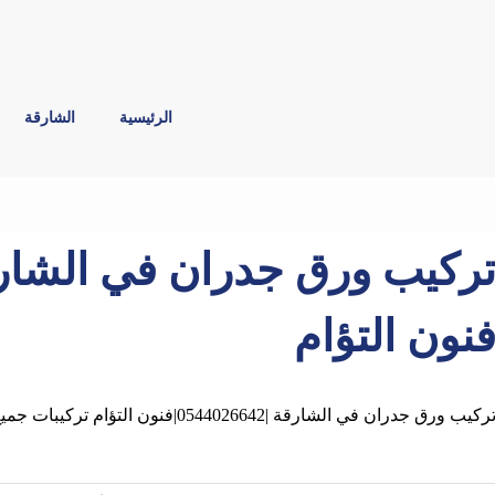
الرئيسية
الشارقة
نون التؤام
ركيب ورق جدران في الشارقة |0544026642|فنون التؤام تركيبات جميع ورق الحائط ,ورق جدران 3D ورق