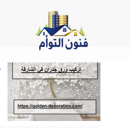
Ski
t
conten
ف
ت