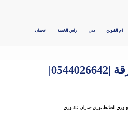
ام القيوين
دبي
راس الخيمة
عجمان
تركيب ورق جدران في الشارقة |0544026642|