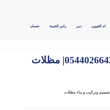
ام القيوين
دبي
راس الخيمة
عجمان
بناء مظلات في ام القيوين |0544026642| مظلات