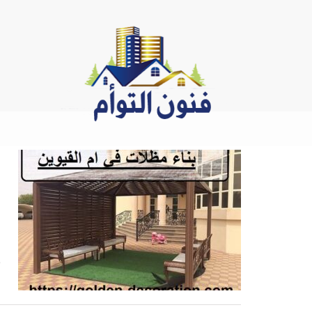
Ski
t
conten
س
ب