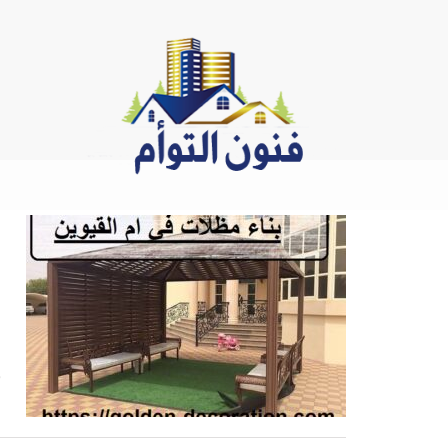
Ski
t
conten
س
ب