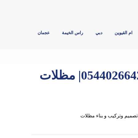
ام القيوين
دبي
راس الخيمة
عجمان
بناء مظلات في ام القيوين |0544026642| مظلات