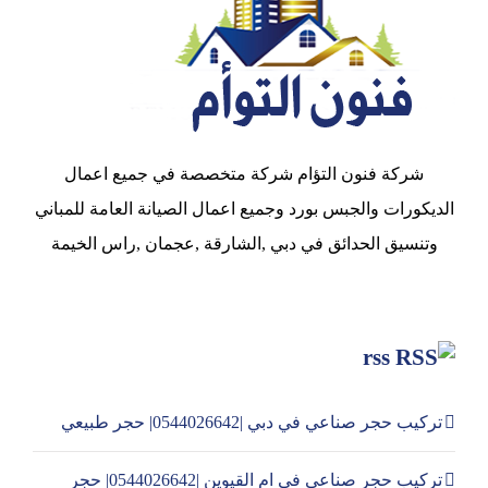
شركة فنون التؤام شركة متخصصة في جميع اعمال
الديكورات والجبس بورد وجميع اعمال الصيانة العامة للمباني
وتنسيق الحدائق في دبي ,الشارقة ,عجمان ,راس الخيمة
rss
تركيب حجر صناعي في دبي |0544026642| حجر طبيعي
تركيب حجر صناعي في ام القيوين |0544026642| حجر