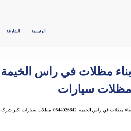
الرئيسية
الشارقة
ظلات سيارات
ناء مظلات في راس الخيمة |0544026642| مظلات سيارات اكبر شركة تقوم بناء وتركيب المظلات ,السواتر,البرجولات