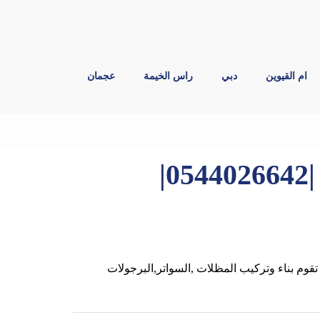
ام القيوين
دبي
راس الخيمة
عجمان
بناء مظلات في راس الخيمة |0544026642|