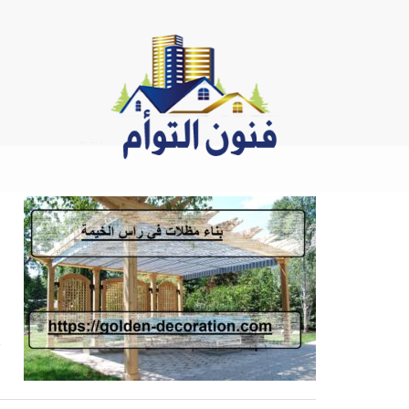
Ski
t
conten
م
ب