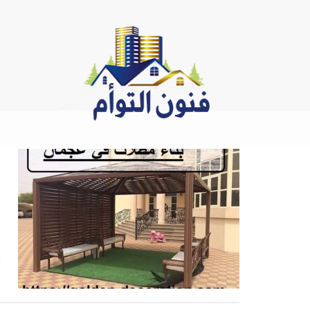
Ski
t
conten
س
ب