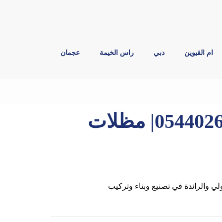
ام القيوين
دبي
راس الخيمة
عجمان
بناء مظلات في عجمان |0544026642| مظلات