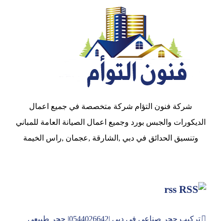
شركة فنون التؤام شركة متخصصة في جميع اعمال
الديكورات والجبس بورد وجميع اعمال الصيانة العامة للمباني
وتنسيق الحدائق في دبي ,الشارقة ,عجمان ,راس الخيمة
rss
تركيب حجر صناعي في دبي |0544026642| حجر طبيعي