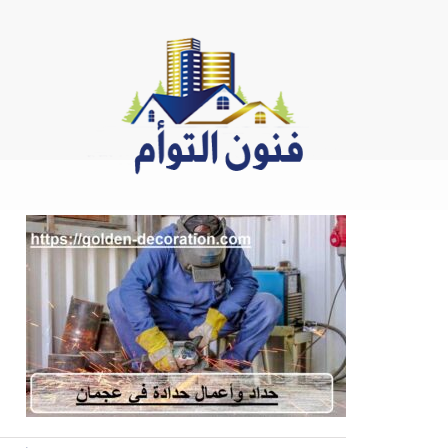
Ski
t
conten
ح
ح