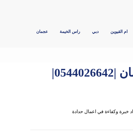
ام القيوين
دبي
راس الخيمة
عجمان
حداد وأعمال حدادة في عجمان |0544026642|