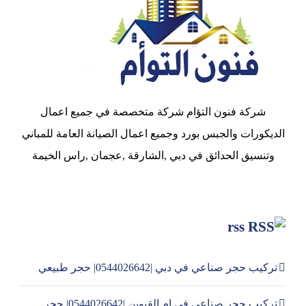
شركة فنون التؤام شركة متخصصة في جميع اعمال
الديكورات والجبس بورد وجميع اعمال الصيانة العامة للمباني
وتنسيق الحدائق في دبي ,الشارقة ,عجمان ,راس الخيمة
rss
تركيب حجر صناعي في دبي |0544026642| حجر طبيعي
تركيب حجر صناعي في ام القيوين |0544026642| حجر