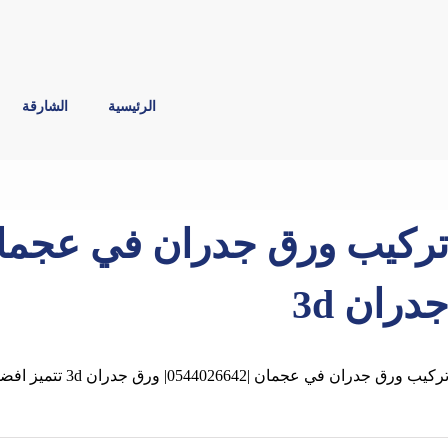
الرئيسية
الشارقة
دران 3d
ركيب ورق جدران في عجمان |0544026642| ورق جدران 3d تتميز افضل شركة بتركيب ورق الجدران