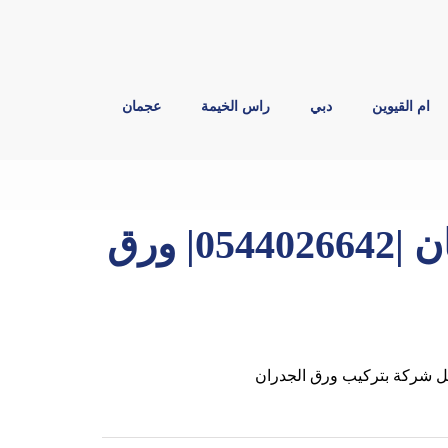
ام القيوين
دبي
راس الخيمة
عجمان
تركيب ورق جدران في عجمان |0544026642| ورق