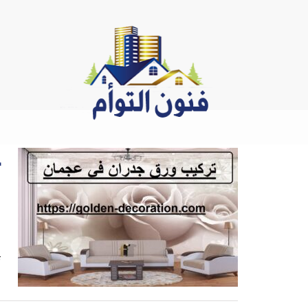
Ski
t
conten
ج
ت