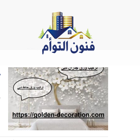
Ski
t
conten
ت
ت