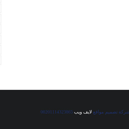
ركة تصميم مواقع
لايف ويب
00201114323865