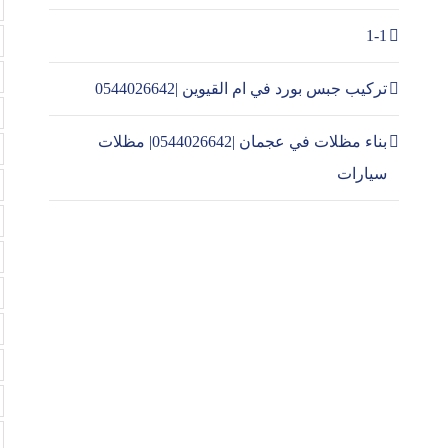
1-1
تركيب جبس بورد في ام القيوين |0544026642
بناء مظلات في عجمان |0544026642| مظلات
سيارات