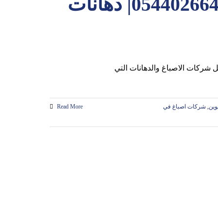
شركة صبغ في ام القيوين |0544026642| دهانات
وين
,
شركات اصباغ في
Read More