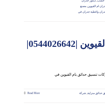
ن خشب
,
ديكور جدران
ان ام القيوين
,
مصنع
ران واغطية جدران في
شركة تنسيق حدائق في ام القيوين |0544026642|
 حدائق منزلية
,
شركة
Read More