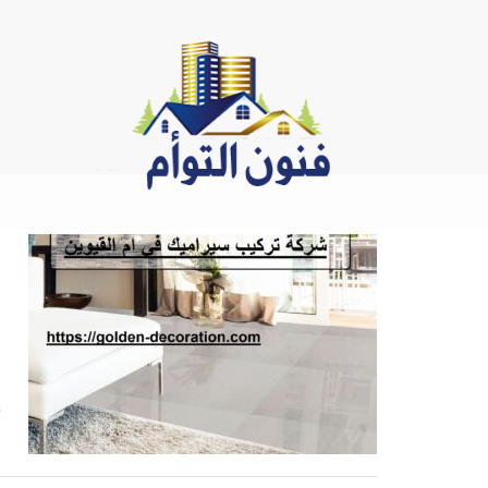
Ski
t
conten
ش
42
ش