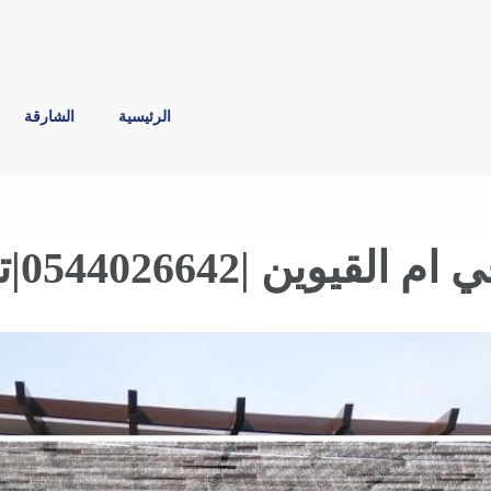
الرئيسية
الشارقة
0544026642|تزين حدائق