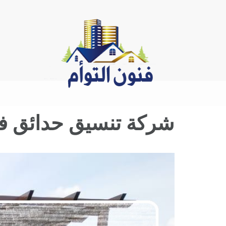
Ski
t
conten
شركة تنسيق حدائق في ام القيوين |
View
Larger
Image