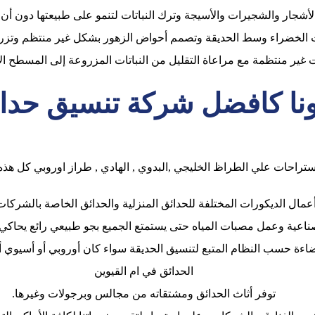
أشجار والشجيرات والأسيجة وترك النباتات لتنمو على طبيعتها دون أن تت
خضراء وسط الحديقة وتصمم أحواض الزهور بشكل غير منتظم وتزرع ا
ير منتظمة مع مراعاة التقليل من النباتات المزروعة إلى المسطح الأ
رونا كافضل شركة تنسيق حدا
ستراحات علي الطراظ الخليجي ,البدوي , الهادي , طراز اوروبي كل هذ
أعمال الديكورات المختلفة للحدائق المنزلية والحدائق الخاصة بالشركات
اعية وعمل مصبات المياه حتى يستمتع الجميع بجو طبيعي رائع يحاكي ا
إضاءة حسب النظام المتبع لتنسيق الحديقة سواء كان أوروبي أو أسيوي 
الحدائق في ام القيوين
توفر أثاث الحدائق ومشتقاته من مجالس وبرجولات وغيرها.