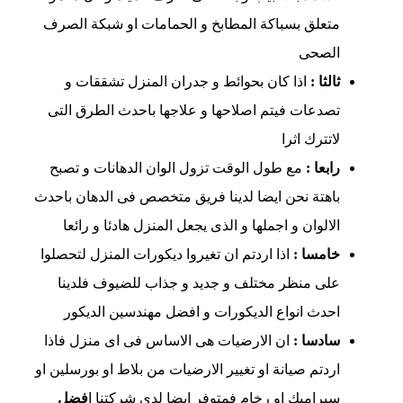
متعلق بسباكة المطابخ و الحمامات او شبكة الصرف
الصحى
ثالثا :
اذا كان بحوائط و جدران المنزل تشققات و
تصدعات فيتم اصلاحها و علاجها باحدث الطرق التى
لاتترك اثرا
رابعا :
مع طول الوقت تزول الوان الدهانات و تصبح
باهتة نحن ايضا لدينا فريق متخصص فى الدهان باحدث
الالوان و اجملها و الذى يجعل المنزل هادئا و رائعا
خامسا :
اذا اردتم ان تغيروا ديكورات المنزل لتحصلوا
على منظر مختلف و جديد و جذاب للضيوف فلدينا
احدث انواع الديكورات و افضل مهندسين الديكور
سادسا :
ان الارضيات هى الاساس فى اى منزل فاذا
اردتم صيانة او تغيير الارضيات من بلاط او بورسلين او
سيراميك او رخام فمتوفر ايضا لدى شركتنا ا
فضل