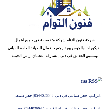
شركة فنون التؤام شركة متخصصة في جميع اعمال
الديكورات والجبس بورد وجميع اعمال الصيانة العامة للمباني
وتنسيق الحدائق في دبي ,الشارقة ,عجمان ,راس الخيمة
rss
تركيب حجر صناعي في دبي |0544026642| حجر طبيعي
تركيب حجر صناعي في ام القيوين |0544026642| حجر