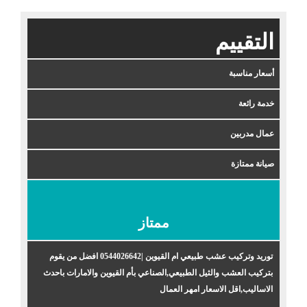
التقييم
أسعار مناسبة
خدمة رائعة
عمال مدربين
صيانة ممتازة
ممتاز
توريد وتركيب عشب طبيعي ام القيوين |0544026642 افضل من يقوم
بتركيب العشب والثيل الطبيعي,الصناعي بأم القيوين والامارات باحدث
الاساليب,اقل الاسعار امهر العمال