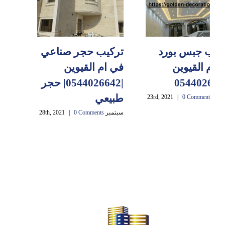
كيب جبس بورد
تركيب حجر صناعي
 ام القيوين
في ام القيوين
|0544026642| حجر
طبيعي
23rd, 2021
0 Comments
|
سبتمبر 28th, 2021
0 Comments
|