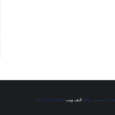
ركة تصميم مواقع
لايف ويب
00201114323865