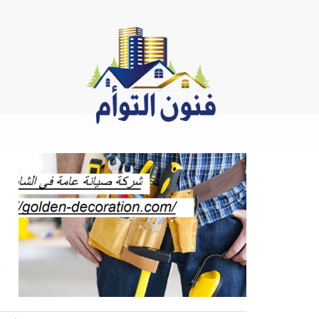
Ski
t
conten
ص
ش