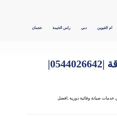
ام القيوين
دبي
راس الخيمة
عجمان
شركة صيانة عامة في الشارقة |0544026642|