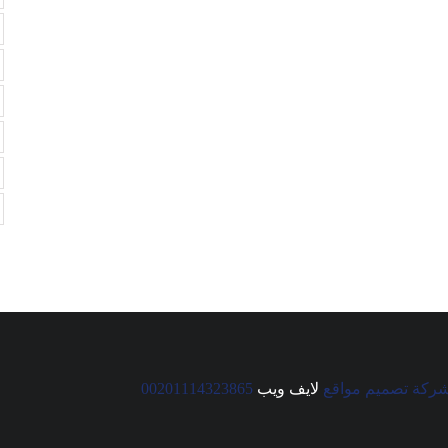
ركة تصميم مواقع
لايف ويب
00201114323865