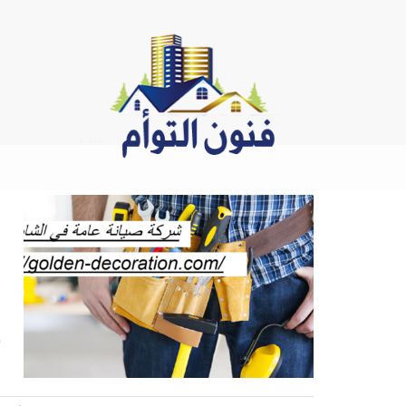
Ski
t
conten
ص
ش