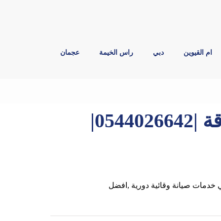
ام القيوين
دبي
راس الخيمة
عجمان
شركة صيانة عامة في الشارقة |0544026642|