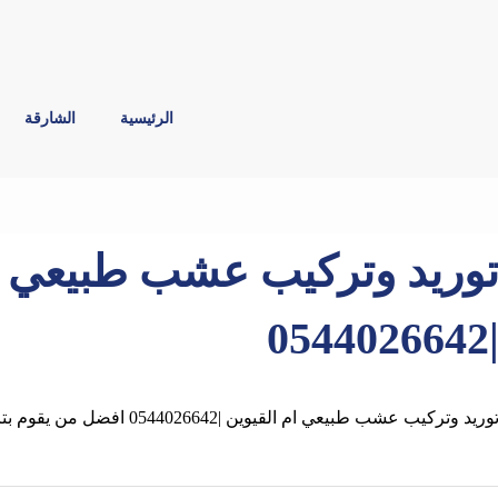
الرئيسية
الشارقة
وريد وتركيب عشب طبيعي ام
|05440266
وريد وتركيب عشب طبيعي ام القيوين |0544026642 افضل من يقوم بتركيب العشب والثيل الطبيعي,الصناعي بأم