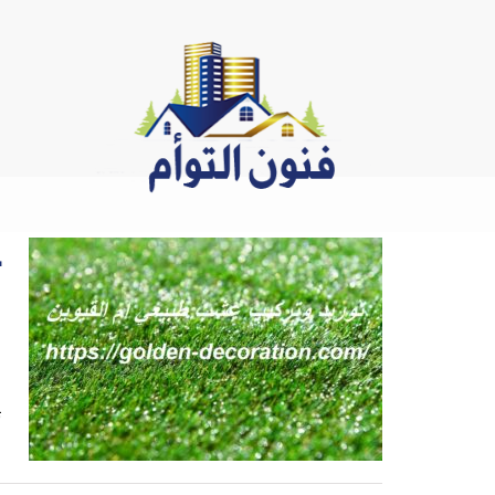
Ski
t
conten
ت
42
ت